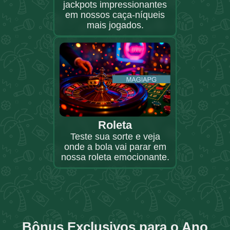
jackpots impressionantes
em nossos caça-níqueis
mais jogados.
Roleta
Teste sua sorte e veja
onde a bola vai parar em
nossa roleta emocionante.
Bônus Exclusivos para o Ano