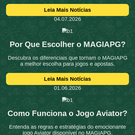
Leia Mais Notícias
04.07.2026
Por Que Escolher o MAGIAPG?
Descubra os diferenciais que tornam o MAGIAPG
a melhor escolha para jogos e apostas.
Leia Mais Notícias
01.06.2026
Como Funciona o Jogo Aviator?
Entenda as regras e estratégias do emocionante
jogo Aviator disponível no MAGIAPG.