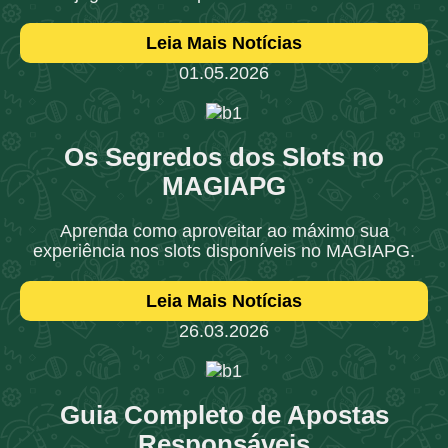
Leia Mais Notícias
01.05.2026
Os Segredos dos Slots no
MAGIAPG
Aprenda como aproveitar ao máximo sua
experiência nos slots disponíveis no MAGIAPG.
Leia Mais Notícias
26.03.2026
Guia Completo de Apostas
Responsáveis