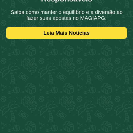
Saiba como manter o equilíbrio e a diversão ao
fazer suas apostas no MAGIAPG.
Leia Mais Notícias